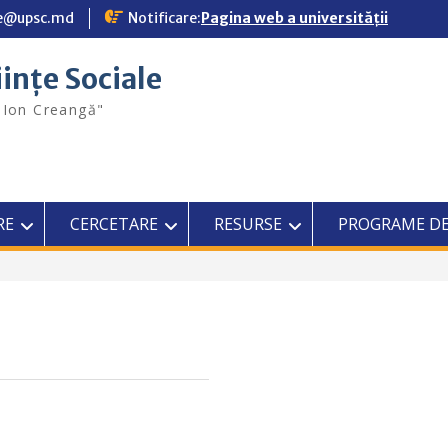
ale@upsc.md
Notificare:
Pagina web a universității
iințe Sociale
"Ion Creangă"
RE
CERCETARE
RESURSE
PROGRAME DE