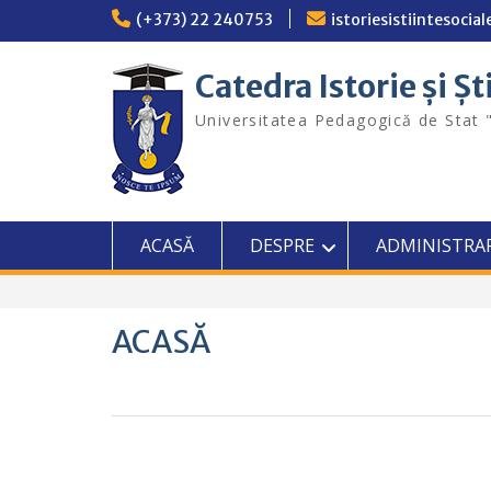
Skip
(+373) 22 240753
istoriesistiintesoci
to
content
Catedra Istorie și Șt
Universitatea Pedagogică de Stat 
ACASĂ
DESPRE
ADMINISTRA
ACASĂ