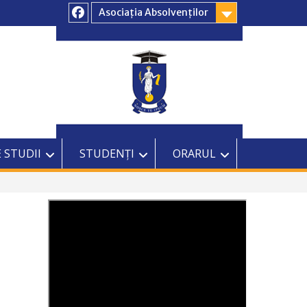
Asociația Absolvenților
Facebook
 STUDII
STUDENȚI
ORARUL