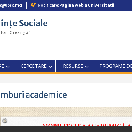
ale@upsc.md
Notificare:
Pagina web a universității
iințe Sociale
"Ion Creangă"
RE
CERCETARE
RESURSE
PROGRAME DE
imburi academice