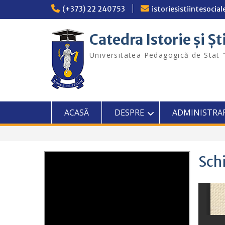
Skip
(+373) 22 240753
istoriesistiintesoci
to
content
Catedra Istorie și Șt
Universitatea Pedagogică de Stat 
ACASĂ
DESPRE
ADMINISTRA
Sch