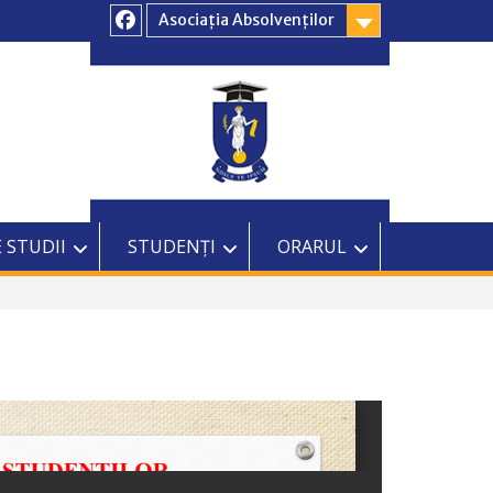
Asociația Absolvenților
Facebook
 STUDII
STUDENȚI
ORARUL