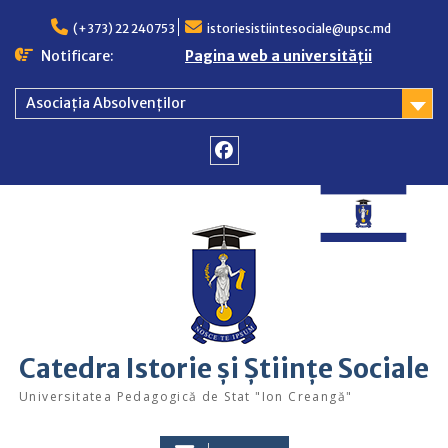
Skip
to
(+373) 22 240753
istoriesistiintesociale@upsc.md
content
Notificare:
Pagina web a universității
Asociația Absolvenților
Facebook
Catedra Istorie și Științe Sociale
Universitatea Pedagogică de Stat "Ion Creangă"