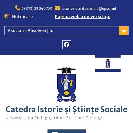
Skip
to
(+373) 22 240753
istoriesistiintesociale@upsc.md
content
Notificare:
Pagina web a universității
Asociația Absolvenților
Facebook
Catedra Istorie și Științe Sociale
Universitatea Pedagogică de Stat "Ion Creangă"