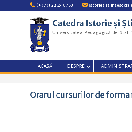
Skip
(+373) 22 240753
istoriesistiintesoci
to
content
Catedra Istorie și Șt
Universitatea Pedagogică de Stat 
ACASĂ
DESPRE
ADMINISTRA
Orarul cursurilor de forma