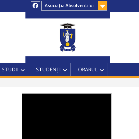
Asociația Absolvenților
Facebook
 STUDII
STUDENȚI
ORARUL