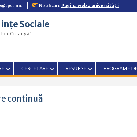
ale@upsc.md
Notificare:
Pagina web a universității
iințe Sociale
"Ion Creangă"
RE
CERCETARE
RESURSE
PROGRAME DE
re continuă