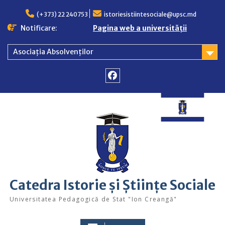
Skip
to
(+373) 22 240753
istoriesistiintesociale@upsc.md
content
Notificare:
Pagina web a universității
Asociația Absolvenților
Facebook
Catedra Istorie și Științe Sociale
Universitatea Pedagogică de Stat "Ion Creangă"