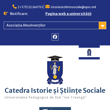
Skip
to
(+373) 22 240753
istoriesistiintesociale@upsc.md
content
Notificare:
Pagina web a universității
Asociația Absolvenților
Facebook
Catedra Istorie și Științe Sociale
Universitatea Pedagogică de Stat "Ion Creangă"