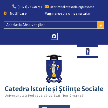
Skip
to
(+373) 22 240753
istoriesistiintesociale@upsc.md
content
Notificare:
Pagina web a universității
Asociația Absolvenților
Facebook
Catedra Istorie și Științe Sociale
Universitatea Pedagogică de Stat "Ion Creangă"