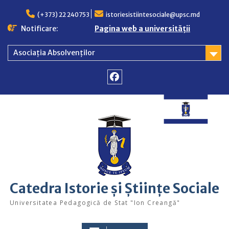
Skip
to
(+373) 22 240753
istoriesistiintesociale@upsc.md
content
Notificare:
Pagina web a universității
Asociația Absolvenților
Facebook
Catedra Istorie și Științe Sociale
Universitatea Pedagogică de Stat "Ion Creangă"