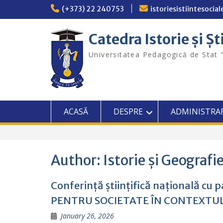
Skip
(+373) 22 240753
istoriesistiintesoci
to
content
Catedra Istorie și Șt
Universitatea Pedagogică de Stat 
ACASĂ
DESPRE
ADMINISTRA
Author:
Istorie și Geografi
Conferință științifică națională cu
PENTRU SOCIETATE ÎN CONTEXT
January 26, 2026