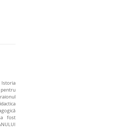
–
storia
 pentru
 raionul
dactica
agogică
 a fost
 ANULUI