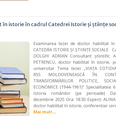
n istorie în cadrul Catedrei Istorie și științe so
Examinarea tezei de doctor habilitat în 
CATEDRA ISTORIE ȘI ȘTIINȚE SOCIALE Ca
DOLGHI ADRIAN Consultant științific:
PETRENCU, doctor habilitat în istorie, p
universitar Tema tezei: „VIAȚA COTID
RSS MOLDOVENEASCĂ ÎN CONT
TRANSFORMĂRILOR POLITICE, SOCI
ECONOMICE (1944-1961)” Specialitatea: 6
Istoria românilor (pe perioade) Da
decembrie 2025 Ora: 18:30 Experți: ALINA
doctor habilitat în istorie, conferențiar cer
Mai mult…