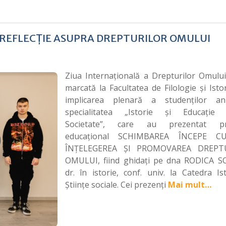
 REFLECȚIE ASUPRA DREPTURILOR OMULUI
Ziua Internațională a Drepturilor Omului
marcată la Facultatea de Filologie și Isto
implicarea plenară a studenților an
specialitatea „Istorie și Educație 
Societate”, care au prezentat pro
educațional SCHIMBAREA ÎNCEPE C
ÎNȚELEGEREA ȘI PROMOVAREA DREPT
OMULUI, fiind ghidați pe dna RODICA S
dr. în istorie, conf. univ. la Catedra Is
Științe sociale. Cei prezenți
Mai mult…