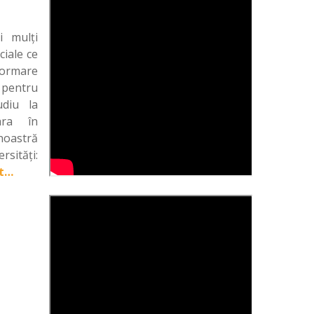
i mulți
ciale ce
formare
 pentru
udiu la
ara în
noastră
rsități:
t…