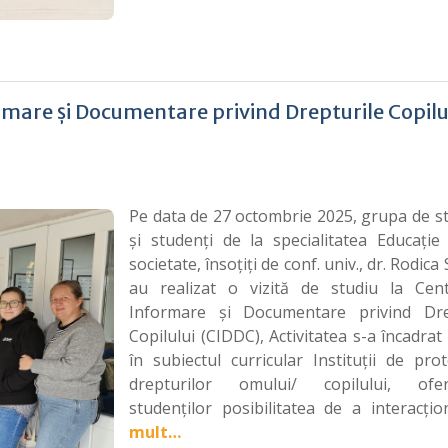
formare și Documentare privind Drepturile Copilu
Pe data de 27 octombrie 2025, grupa de s
și studenți de la specialitatea Educație
societate, însoțiți de conf. univ., dr. Rodica 
au realizat o vizită de studiu la Cen
Informare și Documentare privind Dre
Copilului (CIDDC), Activitatea s-a încadrat
în subiectul curricular Instituții de pro
drepturilor omului/ copilului, ofer
studenților posibilitatea de a interacți
mult…