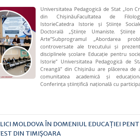
Universitatea Pedagogică de Stat „Ion C
din ChișinăuFacultatea de Filolo
IstorieCatedra Istorie și Științe Social
Doctorală „Științe Umaniste. Științe 
Arte”Subprogramul „Abordarea probl
controversate ale trecutului și prezent
disciplinele școlare Educație pentru soci
Istorie” Universitatea Pedagogică de St
Creangă” din Chișinău are plăcerea de a
comunitatea academică și educațion
Conferința științifică națională cu partici
ICI MOLDOVA ÎN DOMENIUL EDUCAȚIEI PEN
VEST DIN TIMIȘOARA