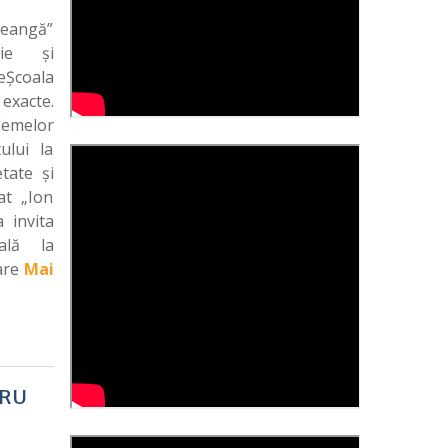
reangă”
gie și
eȘcoala
exacte.
emelor
ului la
etate și
at „Ion
 invita
ală la
pare
Mai
TRU