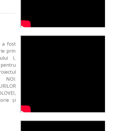
 a fost
rie prin
ului I,
pentru
iectul
U NOI:
URILOR
OLOVEI,
torie și