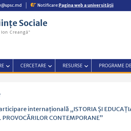
ale@upsc.md
Notificare:
Pagina web a universității
iințe Sociale
"Ion Creangă"
RE
CERCETARE
RESURSE
PROGRAME DE
e
 participare internațională „ISTORIA ȘI EDUCAȚI
UL PROVOCĂRILOR CONTEMPORANE”