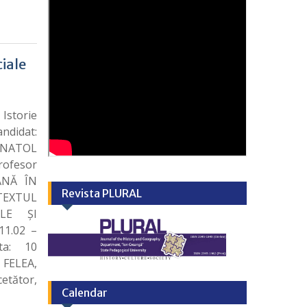
ciale
Istorie
ndidat:
 ANATOL
rofesor
IANĂ ÎN
Revista PLURAL
EXTUL
ALE ȘI
11.02 –
ta: 10
 FELEA,
cetător,
Calendar