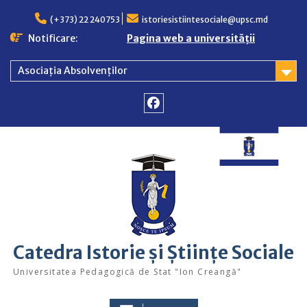
Skip
to
(+373) 22 240753
istoriesistiintesociale@upsc.md
content
Notificare:
Pagina web a universității
Asociația Absolvenților
Facebook
Catedra Istorie și Științe Sociale
Universitatea Pedagogică de Stat "Ion Creangă"