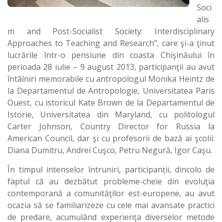
Soci
alis
m and Post-Socialist Society: Interdisciplinary
Approaches to Teaching and Research”, care şi-a ţinut
lucrările într-o pensiune din coasta Chişinăului în
perioada 28 iulie – 9 august 2013, participanţii au avut
întâlniri memorabile cu antropologul Monika Heintz de
la Departamentul de Antropologie, Universitatea Paris
Ouest, cu istoricul Kate Brown de la Departamentul de
Istorie, Universitatea din Maryland, cu politologul
Carter Johnson, Country Director for Russia la
American Council, dar şi cu profesorii de bază ai şcolii:
Diana Dumitru, Andrei Cuşco, Petru Negură, Igor Caşu.
În timpul intenselor întruniri, participanții, dincolo de
faptul că au dezbătut probleme-cheie din evoluţia
contemporană a comunităţilor est-europene, au avut
ocazia să se familiarizeze cu cele mai avansate practici
de predare, acumulând experienţa diverselor metode