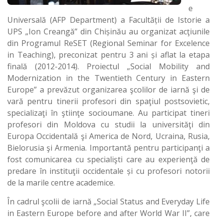
e
Universală (AFP Department) a Facultății de Istorie a
UPS „Ion Creangă” din Chișinău au organizat acţiunile
din Programul ReSET (Regional Seminar for Excelence
in Teaching), preconizat pentru 3 ani și aflat la etapa
finală (2012-2014). Proiectul „Social Mobility and
Modernization in the Twentieth Century in Eastern
Europe” a prevăzut organizarea şcolilor de iarnă şi de
vară pentru tinerii profesori din spaţiul postsovietic,
specializaţi în ştiinţe socioumane. Au participat tineri
profesori din Moldova cu studii la universităţi din
Europa Occidentală şi America de Nord, Ucraina, Rusia,
Bielorusia şi Armenia. Importantă pentru participanţi a
fost comunicarea cu specialişti care au experienţă de
predare în instituţii occidentale și cu profesori notorii
de la marile centre academice.
În cadrul şcolii de iarnă „Social Status and Everyday Life
in Eastern Europe before and after World War II”, care