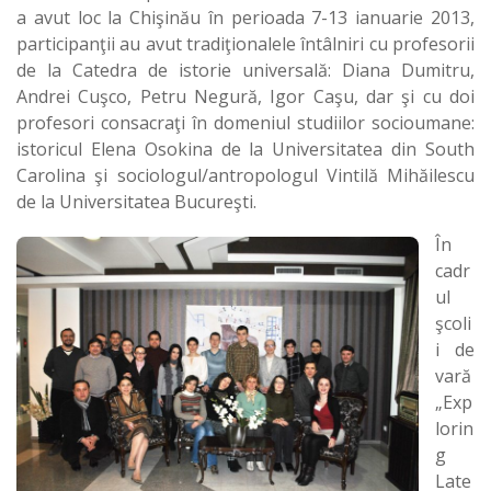
a avut loc la Chişinău în perioada 7-13 ianuarie 2013,
participanţii au avut tradiţionalele întâlniri cu profesorii
de la Catedra de istorie universală: Diana Dumitru,
Andrei Cuşco, Petru Negură, Igor Caşu, dar şi cu doi
profesori consacraţi în domeniul studiilor socioumane:
istoricul Elena Osokina de la Universitatea din South
Carolina şi sociologul/antropologul Vintilă Mihăilescu
de la Universitatea Bucureşti.
În
cadr
ul
şcoli
i de
vară
„Exp
lorin
g
Late