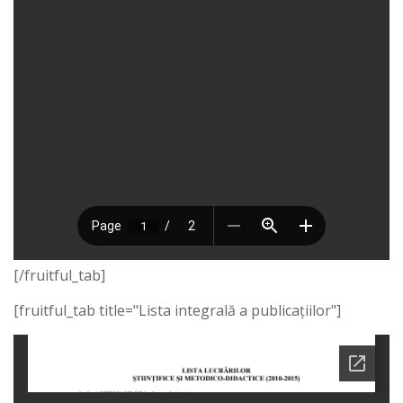
[/fruitful_tab]
[fruitful_tab title="Lista integrală a publicațiilor"]