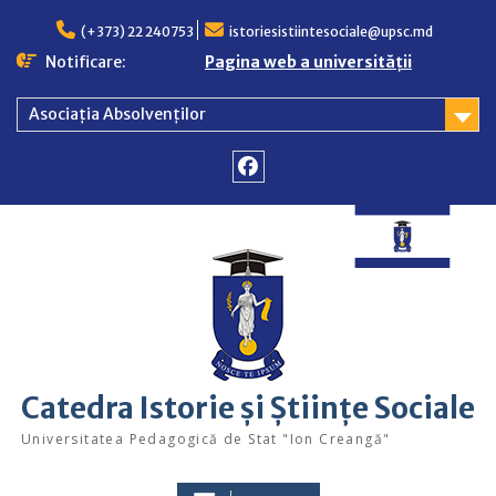
Skip
to
(+373) 22 240753
istoriesistiintesociale@upsc.md
content
Notificare:
Pagina web a universității
Asociația Absolvenților
Facebook
Catedra Istorie și Științe Sociale
Universitatea Pedagogică de Stat "Ion Creangă"