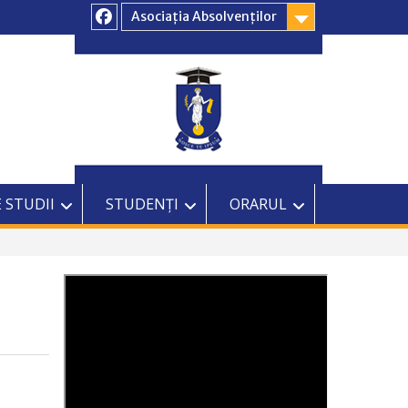
Asociația Absolvenților
Facebook
 STUDII
STUDENȚI
ORARUL