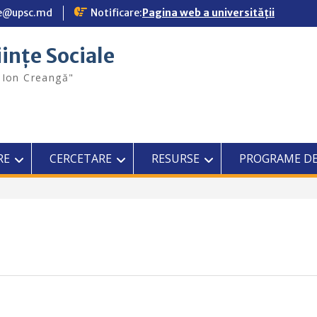
ale@upsc.md
Notificare:
Pagina web a universității
iințe Sociale
"Ion Creangă"
RE
CERCETARE
RESURSE
PROGRAME DE