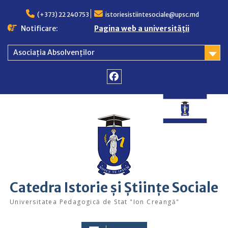
Skip
to
(+373) 22 240753
istoriesistiintesociale@upsc.md
content
Notificare:
Pagina web a universității
Asociația Absolvenților
Facebook
Catedra Istorie și Științe Sociale
Universitatea Pedagogică de Stat "Ion Creangă"