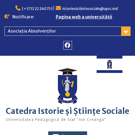
Skip
to
(+373) 22 240753
istoriesistiintesociale@upsc.md
content
Notificare:
Pagina web a universității
Asociația Absolvenților
Facebook
Catedra Istorie și Științe Sociale
Universitatea Pedagogică de Stat "Ion Creangă"