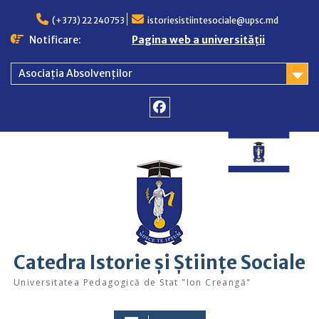
Skip
to
(+373) 22 240753
istoriesistiintesociale@upsc.md
content
Notificare:
Pagina web a universității
Asociația Absolvenților
Facebook
Catedra Istorie și Științe Sociale
Universitatea Pedagogică de Stat "Ion Creangă"