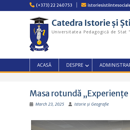
Skip
(+373) 22 240753
istoriesistiintesoci
to
content
Catedra Istorie și Șt
Universitatea Pedagogică de Stat 
ACASĂ
DESPRE
ADMINISTRA
Masa rotundă „Experiențe d
March 23, 2025
Istorie și Geografie