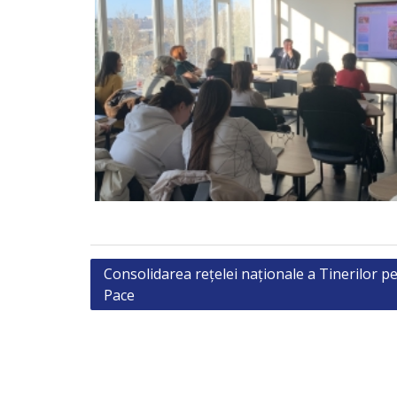
Post
Consolidarea rețelei naționale a Tinerilor p
Pace
navigation