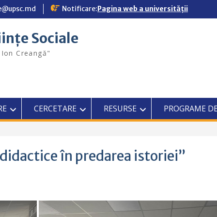
ale@upsc.md
Notificare:
Pagina web a universității
iințe Sociale
"Ion Creangă"
RE
CERCETARE
RESURSE
PROGRAME DE
idactice în predarea istoriei”