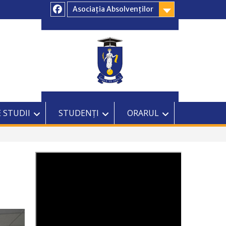
Asociația Absolvenților
Facebook
 STUDII
STUDENȚI
ORARUL