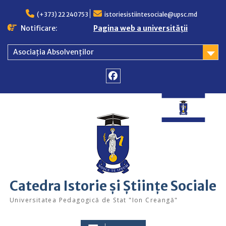
Skip
to
(+373) 22 240753
istoriesistiintesociale@upsc.md
content
Notificare:
Pagina web a universității
Asociația Absolvenților
Facebook
Catedra Istorie și Științe Sociale
Universitatea Pedagogică de Stat "Ion Creangă"