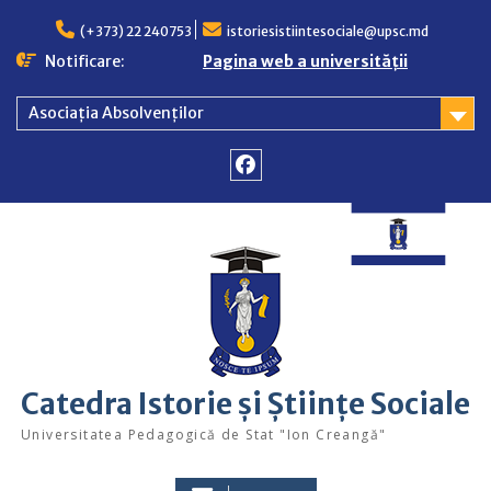
Skip
to
(+373) 22 240753
istoriesistiintesociale@upsc.md
content
Notificare:
Pagina web a universității
Asociația Absolvenților
Facebook
Catedra Istorie și Științe Sociale
Universitatea Pedagogică de Stat "Ion Creangă"