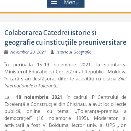
Menu
Colaborarea Catedrei istorie și
geografie cu instituțiile preuniversitare
November 20, 2021
Istorie și Geografie
În perioada 15-19 noiembrie 2021, la solicitarea
Ministerul Educației și Cercetării al Republicii Moldova
în țară s-au desfășurat diferite activități cu ocazia
Zilei
Internaționale a Toleranței
.
La
18 noiembrie 2021
, în cadrul IP Centrului de
Excelență a Construcției din Chișinău, a avut loc o lecție
publică, online, cu tema: ,,Toleranța-premisă a
democrației” (16 noiembrie 1995). Moderator al
activității a fost V. Bolduma, lector univ. al UPS „Ion