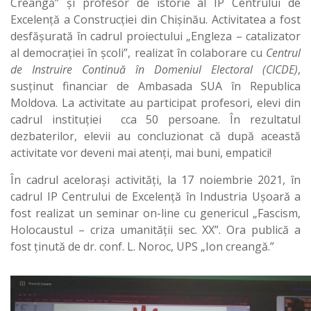
Creangă” și profesor de istorie al IP Centrului de
Excelență a Construcției din Chișinău. Activitatea a fost
desfășurată în cadrul proiectului „Engleza – catalizator
al democrației în școli”, realizat în colaborare cu
Centrul
de Instruire Continuă în Domeniul Electoral (CICDE)
,
susținut financiar de Ambasada SUA în Republica
Moldova. La activitate au participat profesori, elevi din
cadrul instituției cca 50 persoane. În rezultatul
dezbaterilor, elevii au concluzionat că după această
activitate vor deveni mai atenți, mai buni, empatici!
În cadrul acelorași activități, la 17 noiembrie 2021, în
cadrul IP Centrului de Excelență în Industria Ușoară a
fost realizat un seminar on-line cu genericul „Fascism,
Holocaustul – criza umanității sec. XX”. Ora publică a
fost ținută de dr. conf. L. Noroc, UPS „Ion creangă.”