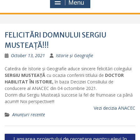
Menu
FELICITĂRI DOMNULUI SERGIU
MUSTEAȚĂ!!!
October 13, 2021
Istorie și Geografie
Catedra de Istorie și Geografie aduce sincere felicitări colegului
SERGIU MUSTEAȚĂ
cu ocazia conferirii titlului de
DOCTOR
HABILITAT ÎN ISTORIE,
în baza Deciziei Consiliului de
conducere al ANACEC din 04 octombrie 2021.
Dorim dlui Sergiu Musteață succese la fel de frumoase ca până
acum!!! Noi perspective!!!
Vezi decizia ANACEC
Anunțuri recente
Post
Lansarea proiectului de cercetare pentru elevi în