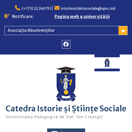
Skip
to
(+373) 22 240753
istoriesistiintesociale@upsc.md
content
Notificare:
Pagina web a universității
Asociația Absolvenților
Facebook
Catedra Istorie și Științe Sociale
Universitatea Pedagogică de Stat "Ion Creangă"