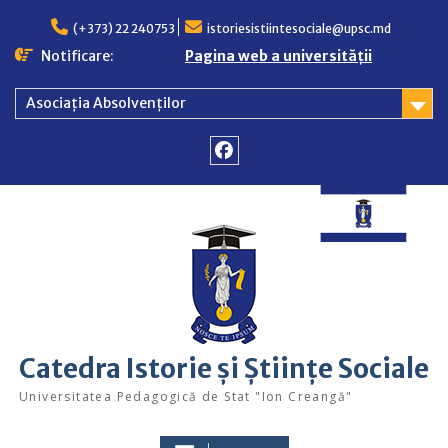
Skip
to
(+373) 22 240753
istoriesistiintesociale@upsc.md
content
Notificare:
Pagina web a universității
Asociația Absolvenților
Facebook
Catedra Istorie și Științe Sociale
Universitatea Pedagogică de Stat "Ion Creangă"