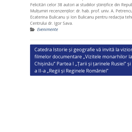
Felicitări celor 38 autori ai studiilor științifice din 
Mulțumiri recenzenților: dr. hab. prof. univ. A. Petrencu
Ecaterina Bulicanu și Ion Bulicanu pentru redacția te
Centrului dr. Igor Sava.
Evenimente
Post
Catedra Istorie și geografie vă invită la vizi
filmelor documentare „Vizitele monarhilor l
navigation
Chișinău” Partea I „Țarii și țarinele Rusiei” ș
a II-a „Regii și Reginele României”