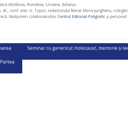
Republica Moldova, România, Ucraina, Belarus.
, dr., conf. univ. G. Topor, redactorului literar Elena Junghietu, colegilo
hnică. Mulțumim colaboratorilor
Centrul Editorial-Poligrafic
și personal 
onarea
Seminar cu genericul: Holocaust, memorie și lec
a
i Partea