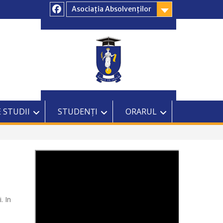
Asociația Absolvenților
Facebook
 STUDII
STUDENȚI
ORARUL
. In