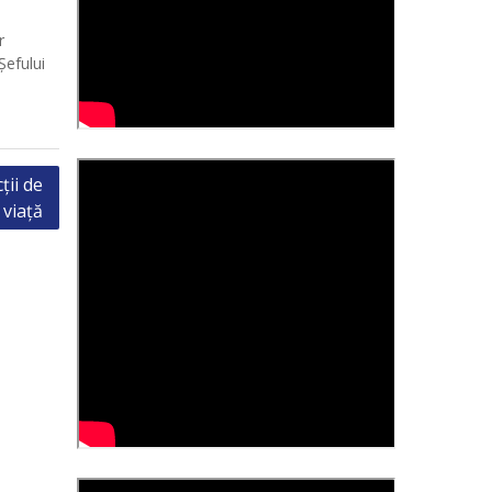
r
Șefului
ții de
viață