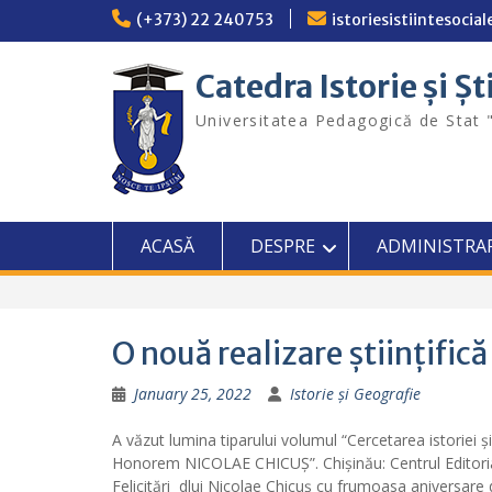
Skip
(+373) 22 240753
istoriesistiintesoci
to
content
Catedra Istorie și Șt
Universitatea Pedagogică de Stat 
ACASĂ
DESPRE
ADMINISTRA
O nouă realizare științifică
January 25, 2022
Istorie și Geografie
A văzut lumina tiparului volumul “Cercetarea istoriei și 
Honorem NICOLAE CHICUȘ”. Chișinău: Centrul Editorial
Felicitări dlui Nicolae Chicuș cu frumoasa aniversare d