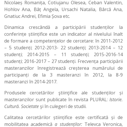
Nicolaeș Romanița, Cotiujanu Olesea, Ceban Valentin,
Hohlov Ana, Bâț Angela, Ursachi Natalia, Bârcă Ana,
Gnatiuc Andrei, Efimia Șova etc.
Dinamica crescândă a participării studenților la
conferințe științifice este un indicator al nivelului înalt
de formare a competențelor de cercetare: în 2011-2012
– 5 studenți; 2012-2013- 22 studenți; 2013-2014 – 12
studenți; 2014-2015 – 11 studenți; 2015-2016-14
studenți; 2016-2017 – 27 studenți. Frecvența participării
masteranzilor înregistrează creșterea numărului de
participanți de la 3 masteranzi în 2012, la 8-9
masteranzi în 2014-2017.
Produsele cercetărilor ştiinţifice ale studenților și
masteranzilor sunt publicate în revista PLURAL:
Istorie.
Cultură. Societate
şi în culegeri de studii.
Calitatea cercetărilor științifice este certificată și de
mobilitatea academică
a studenților:
Televca Veronica,