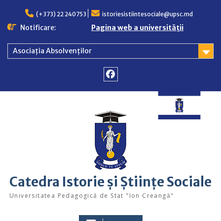
Skip
to
(+373) 22 240753
istoriesistiintesociale@upsc.md
content
Notificare:
Pagina web a universității
Asociația Absolvenților
Facebook
Catedra Istorie și Științe Sociale
Universitatea Pedagogică de Stat "Ion Creangă"