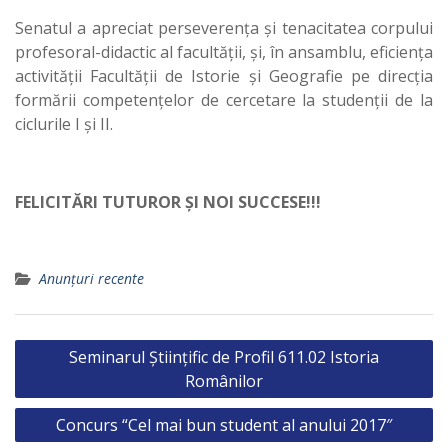
Senatul a apreciat perseverența și tenacitatea corpului
profesoral-didactic al facultății, și, în ansamblu, eficiența
activității Facultății de Istorie și Geografie pe direcția
formării competențelor de cercetare la studenții de la
ciclurile I și II.
FELICITĂRI TUTUROR ȘI NOI SUCCESE!!!
Anunțuri recente
Post
Seminarul Științific de Profil 611.02 Istoria
navigation
Românilor
Concurs “Cel mai bun student al anului 2017″