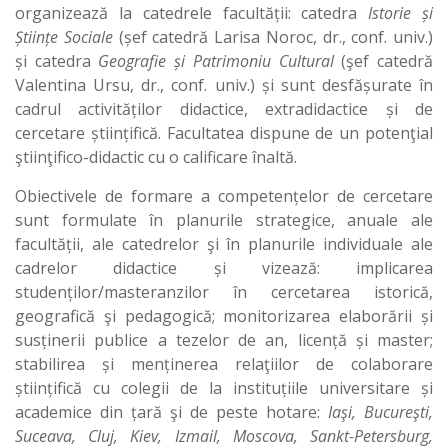
organizează la catedrele facultății: catedra
Istorie și
Științe Sociale
(șef catedră Larisa Noroc, dr., conf. univ.)
și catedra
Geografie și Patrimoniu Cultural
(şef catedră
Valentina Ursu, dr., conf. univ.) și sunt desfășurate în
cadrul activităților didactice, extradidactice și de
cercetare științifică. Facultatea dispune de un potenţial
ştiinţifico-didactic cu o calificare înaltă.
Obiectivele de formare a competențelor de cercetare
sunt formulate în planurile strategice, anuale ale
facultății, ale catedrelor şi în planurile individuale ale
cadrelor didactice și vizează: implicarea
studenților/masteranzilor în cercetarea istorică,
geografică şi pedagogică; monitorizarea elaborării și
susținerii publice a tezelor de an, licență și master;
stabilirea și menținerea relaţiilor de colaborare
științifică cu colegii de la instituțiile universitare și
academice din țară şi de peste hotare:
Iaşi, Bucureşti,
Suceava, Cluj, Kiev, Izmail, Moscova, Sankt-Petersburg,