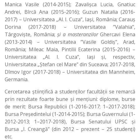
Manica Vasile (2014-2015); Zavalișca Lucia, Gnatiuc
Andrei, Bîrcă Ana (2015-2016); Guzun Natalia (2016-
2017) – Universitatea „Al. I. Cuza”, Iași, România; Carauș
Dorina (2017-2018) – Universitatea ”Valahia”,
Târgoviște, România;
și a masteranzilor
Ghercavi Elena
(2013-2014) – Universitatea ”Vasile Goldiș”, Arad,
România; Mileac Maia, Pintilii Ecaterina (2015-2016) –
Universitatea „Al. I. Cuza”, Iași și, respectiv,
Universitatea „Ștefan cel Mare” din Suceava; 2017-2018,
Dîmov Igor (2017-2018) – Universitatea din Mannheim,
Germania.
Cercetarea științifică a studenților facultății se remarcă
prin rezultate foarte bune și mențiuni: diplome, burse
de merit: Bursa Republicii (1-2016-2017; 1–2017-2018);
Bursa Președintelui (1-2014-2015); Bursa Guvernului (1-
2012-2013; 1–2017-2018), Bursa Senatului UPSC și
Bursa „I. Creangă” (din 2012 – prezent – 25 studenți)
etc.