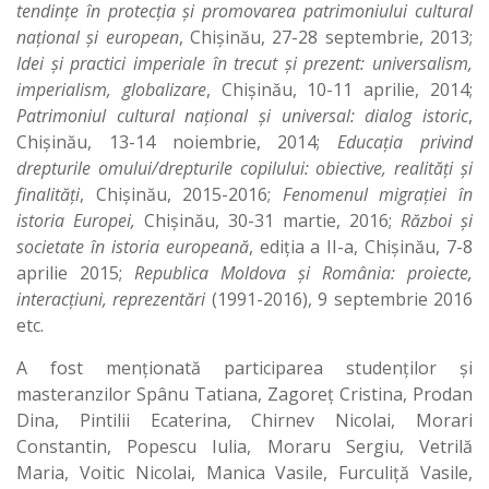
tendințe în protecția și promovarea patrimoniului cultural
național și european
, Chișinău, 27-28 septembrie, 2013;
Idei și practici imperiale
în trecut și prezent: universalism,
imperialism, globalizare
, Chișinău, 10-11 aprilie, 2014;
Patrimoniul cultural național și universal: dialog istoric
,
Chișinău, 13-14 noiembrie, 2014;
Educația privind
drepturile omului/drepturile copilului: obiective, realități și
finalități
, Chișinău, 2015-2016;
Fenomenul migrației în
istoria Europei,
Chișinău, 30-31 martie, 2016;
Război și
societate în istoria europeană
, ediția a II-a, Chișinău, 7-8
aprilie 2015;
Republica Moldova și România: proiecte,
interacțiuni, reprezentări
(1991-2016), 9 septembrie 2016
etc.
A fost menționată participarea studenților și
masteranzilor Spânu Tatiana, Zagoreț Cristina, Prodan
Dina, Pintilii Ecaterina, Chirnev Nicolai, Morari
Constantin, Popescu Iulia, Moraru Sergiu, Vetrilă
Maria, Voitic Nicolai, Manica Vasile, Furculiță Vasile,