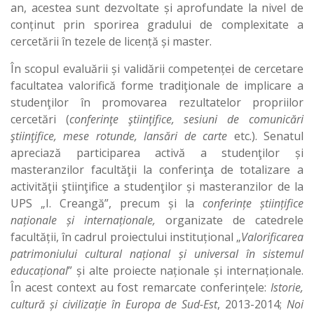
an, acestea sunt dezvoltate și aprofundate la nivel de
conținut prin sporirea gradului de complexitate a
cercetării în tezele de licență și master.
În scopul evaluării și validării competenței de cercetare
facultatea valorifică forme tradiţionale de implicare a
studenţilor în promovarea rezultatelor propriilor
cercetări (
conferinţe ştiinţifice, sesiuni de comunicări
ştiinţifice, mese rotunde, lansări de carte
etc.). Senatul
apreciază participarea activă a studenţilor și
masteranzilor facultăţii la conferinţa de totalizare a
activităţii ştiinţifice a studenţilor și masteranzilor de la
UPS „I. Creangă”, precum și la
conferințe științifice
naționale și internaționale,
organizate de catedrele
facultății, în cadrul proiectului instituțional „
Valorificarea
patrimoniului cultural național și universal în sistemul
educațional
” și alte proiecte naționale și internaționale.
În acest context au fost remarcate conferințele:
Istorie,
cultură și civilizație în Europa de Sud-Est
, 2013-2014;
Noi