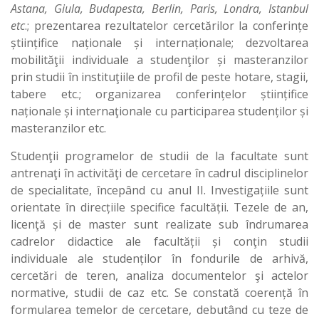
Astana, Giula, Budapesta, Berlin, Paris, Londra, Istanbul
etc
.; prezentarea rezultatelor cercetărilor la conferințe
științifice naționale și internaționale; dezvoltarea
mobilităţii individuale a studenţilor și masteranzilor
prin studii în instituţiile de profil de peste hotare, stagii,
tabere etc.; organizarea conferințelor științifice
naționale și internaţionale cu participarea studenților și
masteranzilor etc.
Studenţii programelor de studii de la facultate sunt
antrenaţi în activităţi de cercetare în cadrul disciplinelor
de specialitate, începând cu anul II. Investigațiile sunt
orientate în direcțiile specifice facultății. Tezele de an,
licenţă și de master sunt realizate sub îndrumarea
cadrelor didactice ale facultății și conţin studii
individuale ale studenților în fondurile de arhivă,
cercetări de teren, analiza documentelor şi actelor
normative, studii de caz etc. Se constată coerență în
formularea temelor de cercetare, debutând cu teze de