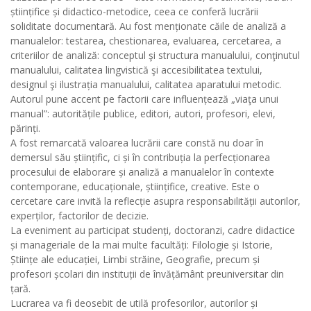
științifice și didactico-metodice, ceea ce conferă lucrării
soliditate documentară. Au fost menționate căile de analiză a
manualelor: testarea, chestionarea, evaluarea, cercetarea, a
criteriilor de analiză: conceptul şi structura manualului, conţinutul
manualului, calitatea lingvistică şi accesibilitatea textului,
designul şi ilustrația manualului, calitatea aparatului metodic.
Autorul pune accent pe factorii care influențează „viaţa unui
manual”: autoritățile publice, editori, autori, profesori, elevi,
părinți.
A fost remarcată valoarea lucrării care constă nu doar în
demersul său științific, ci și în contribuția la perfecționarea
procesului de elaborare și analiză a manualelor în contexte
contemporane, educaționale, științifice, creative. Este o
cercetare care invită la reflecție asupra responsabilității autorilor,
experților, factorilor de decizie.
La eveniment au participat studenți, doctoranzi, cadre didactice
și manageriale de la mai multe facultăți: Filologie și Istorie,
Științe ale educației, Limbi străine, Geografie, precum și
profesori școlari din instituții de învățământ preuniversitar din
țară.
Lucrarea va fi deosebit de utilă profesorilor, autorilor și