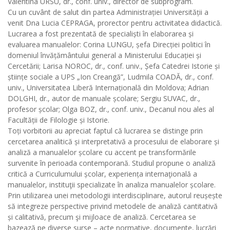
Valentina URSU, dr., conf. univ., director de subprogram.
Cu un cuvânt de salut din partea Administrației Universității a
venit Dna Lucia CEPRAGA, prorector pentru activitatea didactică.
Lucrarea a fost prezentată de specialiști în elaborarea și
evaluarea manualelor: Corina LUNGU, șefa Direcției politici în
domeniul învățământului general a Ministerului Educației și
Cercetării; Larisa NOROC, dr., conf. univ., Șefa Catedrei Istorie și
științe sociale a UPS „Ion Creangă”, Ludmila COADĂ, dr., conf.
univ., Universitatea Liberă Internațională din Moldova; Adrian
DOLGHI, dr., autor de manuale școlare; Sergiu SUVAC, dr.,
profesor școlar; Olga BOZ, dr., conf. univ., Decanul nou ales al
Facultății de Filologie și Istorie.
Toți vorbitorii au apreciat faptul că lucrarea se distinge prin
cercetarea analitică și interpretativă a procesului de elaborare și
analiză a manualelor școlare cu accent pe transformările
survenite în perioada contemporană. Studiul propune o analiză
critică a Curriculumului școlar, experiența internaţională a
manualelor, instituţii specializate în analiza manualelor școlare.
Prin utilizarea unei metodologii interdisciplinare, autorul reușește
să integreze perspective privind metodele de analiză cantitativă
și calitativă, precum şi mijloace de analiză. Cercetarea se
bazează pe diverse surse – acte normative, documente, lucrări