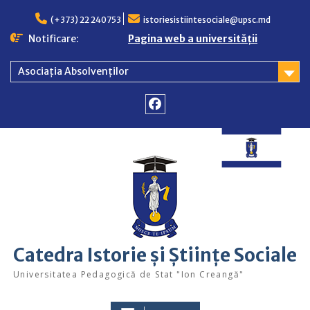
Skip
to
(+373) 22 240753
istoriesistiintesociale@upsc.md
content
Notificare:
Pagina web a universității
Asociația Absolvenților
Facebook
Catedra Istorie și Științe Sociale
Universitatea Pedagogică de Stat "Ion Creangă"