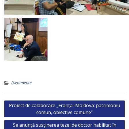
Evenimente
Post
Proiect de colaborare „Franța–Moldova: patrimoniu
navigation
comun, obiective comune”
Se anunţă susţinerea tezei de doctor habilitat în