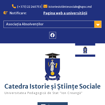
Skip
to
(+373) 22 240753
istoriesistiintesociale@upsc.md
content
Notificare:
Pagina web a universității
Asociația Absolvenților
Facebook
Catedra Istorie și Științe Sociale
Universitatea Pedagogică de Stat "Ion Creangă"