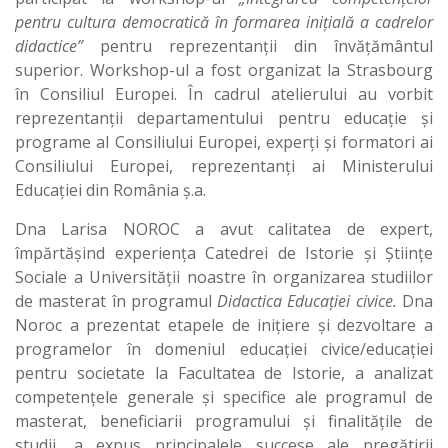
pentru cultura democratică în formarea inițială a cadrelor
didactice”
pentru reprezentanții din învățământul
superior. Workshop-ul a fost organizat la Strasbourg
în Consiliul Europei. În cadrul atelierului au vorbit
reprezentanții departamentului pentru educație și
programe al Consiliului Europei, experți și formatori ai
Consiliului Europei, reprezentanți ai Ministerului
Educației din România ș.a.
Dna Larisa NOROC a avut calitatea de expert,
împărtășind experiența Catedrei de Istorie și Științe
Sociale a Universității noastre în organizarea studiilor
de masterat în programul
Didactica Educației civice.
Dna
Noroc a prezentat etapele de inițiere și dezvoltare a
programelor în domeniul educației civice/educației
pentru societate la Facultatea de Istorie, a analizat
competențele generale și specifice ale programul de
masterat, beneficiarii programului și finalitățile de
studii, a expus principalele succese ale pregătirii