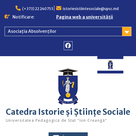
Skip
to
(+373) 22 240753
istoriesistiintesociale@upsc.md
content
Notificare:
Pagina web a universității
Asociația Absolvenților
Facebook
Catedra Istorie și Științe Sociale
Universitatea Pedagogică de Stat "Ion Creangă"