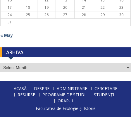
10
11
12
13
14
15
16
17
18
19
20
21
22
23
24
25
26
27
28
29
30
31
« May
ARHIVA
ARHIVA
ACASĂ
DESPRE
ADMINISTRARE
CERCETARE
RESURSE
PROGRAME DE STUDII
STUDENȚI
ORARUL
Facultatea de Filologie și Istorie