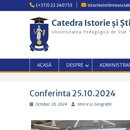
Skip
(+373) 22 240753
istoriesistiintesoci
to
content
Catedra Istorie și Șt
Universitatea Pedagogică de Stat 
ACASĂ
DESPRE
ADMINISTRA
Conferinta 25.10.2024
October 28, 2024
Istorie și Geografie