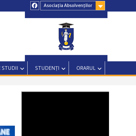
Asociația Absolvenților
Facebook
 STUDII
STUDENȚI
ORARUL