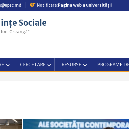
ale@upsc.md
Notificare:
Pagina web a universității
iințe Sociale
"Ion Creangă"
RE
CERCETARE
RESURSE
PROGRAME DE