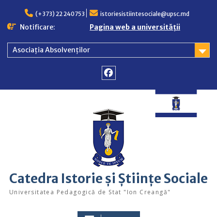
Skip
to
(+373) 22 240753
istoriesistiintesociale@upsc.md
content
Notificare:
Pagina web a universității
Asociația Absolvenților
Facebook
Catedra Istorie și Științe Sociale
Universitatea Pedagogică de Stat "Ion Creangă"