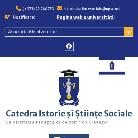
Skip
to
(+373) 22 240753
istoriesistiintesociale@upsc.md
content
Notificare:
Pagina web a universității
Asociația Absolvenților
Facebook
Catedra Istorie și Științe Sociale
Universitatea Pedagogică de Stat "Ion Creangă"