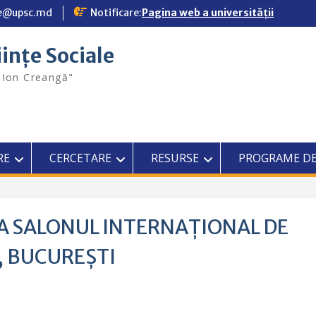
ale@upsc.md
Notificare:
Pagina web a universității
iințe Sociale
"Ion Creangă"
RE
CERCETARE
RESURSE
PROGRAME DE
LA SALONUL INTERNAȚIONAL DE
, BUCUREȘTI