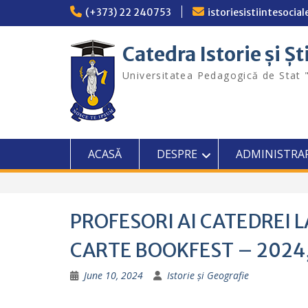
Skip
(+373) 22 240753
istoriesistiintesoci
to
content
Catedra Istorie și Șt
Universitatea Pedagogică de Stat 
ACASĂ
DESPRE
ADMINISTRA
PROFESORI AI CATEDREI 
CARTE BOOKFEST – 2024
June 10, 2024
Istorie și Geografie