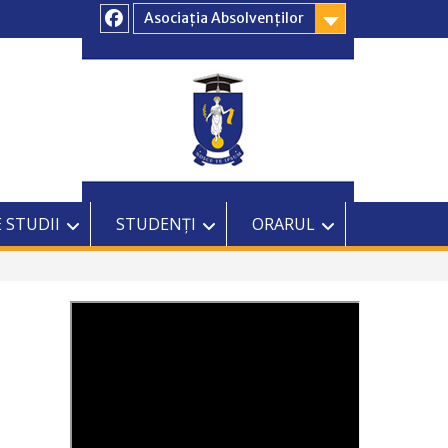
Asociația Absolvenților
Facebook
 STUDII
STUDENȚI
ORARUL