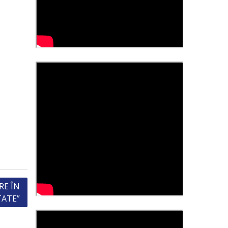
RE ÎN
TATE”