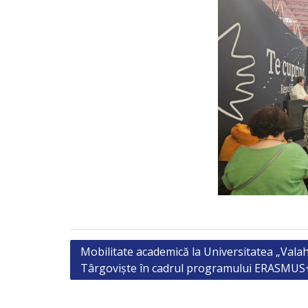
Post
Mobilitate academică la Universitatea „Valah
Târgoviște în cadrul programului ERASMUS
navigation