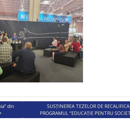
ia” din
SUSȚINEREA TEZELOR DE RECALIFICA
+
PROGRAMUL “EDUCAȚIE PENTRU SOCIE